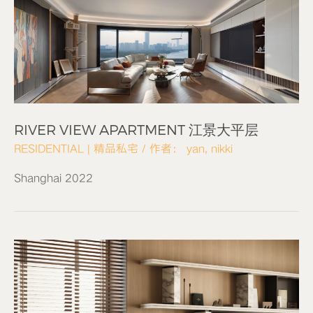
RIVER VIEW APARTMENT 江景大平层
RESIDENTIAL | 精品私宅
/ 作者：
yan, nikki
Shanghai 2022