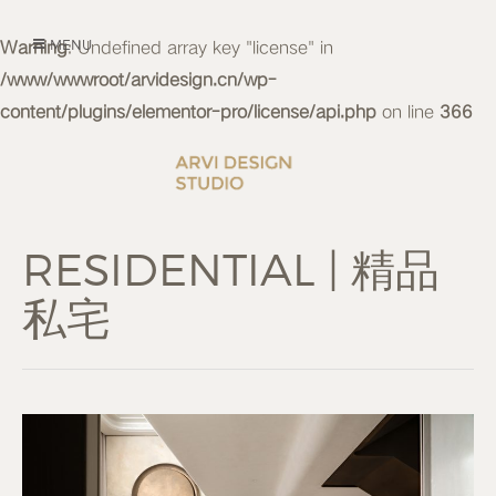
Warning
MENU
: Undefined array key "license" in
/www/wwwroot/arvidesign.cn/wp-
content/plugins/elementor-pro/license/api.php
on line
366
RESIDENTIAL | 精品
私宅