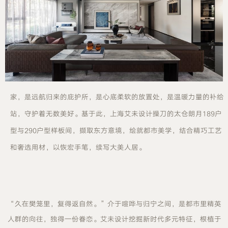
家，是远航归来的庇护所，是心底柔软的放置处，是温暖力量的补给
站，守护着无数美好。基于此，上海艾未设计操刀的太仓朗月189户
型与290户型样板间，撷取东方意境，绘就都市美学，结合精巧工艺
和奢选用材，以恢宏手笔，续写大美人居。
“久在樊笼里，复得返自然。”介于喧哗与归宁之间，是都市里精英
人群的向往，独得一份眷恋。艾未设计挖掘新时代多元特征，根植于