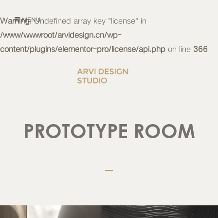
Warning
MENU
: Undefined array key "license" in
/www/wwwroot/arvidesign.cn/wp-
content/plugins/elementor-pro/license/api.php
on line
366
PROTOTYPE ROOM